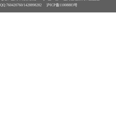
QQ:760420760/1428898282
沪ICP备11008883号